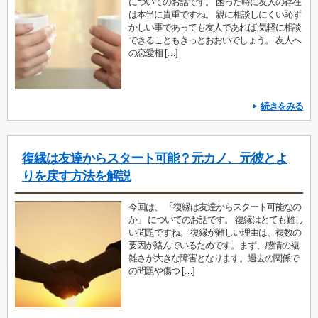
についてのお話です。 困った時に友人の存在
は本当に貴重ですね。 親に相談しにくい恥ず
かしい事であっても友人であれば 気軽に相談
できることもきっとおおいでしょう。 友人へ
の恋愛相 […]
続きをみる
復縁は友達からスタート可能？元カノ、元彼とよ
りを戻す方法を解説
今回は、 「復縁は友達からスタート可能なの
か」 についてのお話です。 復縁はとても難し
い問題ですね。 復縁が難しい理由は、複数の
要因が絡んでいるためです。まず、感情の複
雑さが大きな障害となります。過去の関係で
の問題や傷つ […]