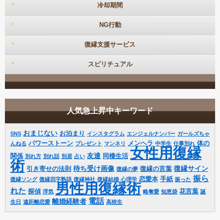
冷却期間
NG行動
復縁支援サービス
スピリチュアル
人気急上昇中キーワード
おまじない
お泊まり
SNS
インスタグラム
エンジェルナンバー
ガールズちゃ
パワーストーン
メンヘラ
体の
んねる
プレゼント
マンネリ
中学生
仕事別れ
女性用復縁
友達
関係
同棲生活
別れ方
別れ話
別居
占い
術
待ち受け画像
復縁サイン
引き寄せの法則
復縁の言葉
復縁の夢
振ら
恋愛本
手紙
復縁ソング
復縁四字熟語
復縁神社
復縁結婚
心理学
振った
男性用復縁術
れた
探偵
花言葉
浮気
略奪愛
知恵袋
誕
電話
離婚経験者
生日
遠距離恋愛
高校生