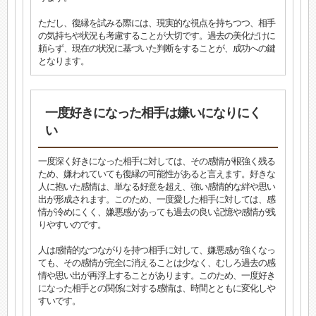
ただし、復縁を試みる際には、現実的な視点を持ちつつ、相手
の気持ちや状況も考慮することが大切です。過去の美化だけに
頼らず、現在の状況に基づいた判断をすることが、成功への鍵
となります。
一度好きになった相手は嫌いになりにく
い
一度深く好きになった相手に対しては、その感情が根強く残る
ため、嫌われていても復縁の可能性があると言えます。好きな
人に抱いた感情は、単なる好意を超え、強い感情的な絆や思い
出が形成されます。このため、一度愛した相手に対しては、感
情が冷めにくく、嫌悪感があっても過去の良い記憶や感情が残
りやすいのです。
人は感情的なつながりを持つ相手に対して、嫌悪感が強くなっ
ても、その感情が完全に消えることは少なく、むしろ過去の感
情や思い出が再浮上することがあります。このため、一度好き
になった相手との関係に対する感情は、時間とともに変化しや
すいです。