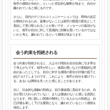
相手の感情が冷めた」といった否定的な解釈が強まり、自分が
嫌われていると感じるのです。
さらに、現代のデジタルコミュニケーションでは、即時の反応
が期待されるため、返事がないことは相手の態度の変化として
直結して受け取られることが多いです。メッセージの返信がな
いと、相手が自分に対して意識的に距離を置いているのではな
いかと考え、嫌われているという感情が強まります。
会う約束を拒絶される
会う約束が拒絶されると、人はその理由を自分自身に引き寄せ
て考えがちです。相手が忙しい、体調が悪いなどの客観的な理
由があったとしても、自分に対する感情の変化や評価の低下と
結びつけてしまうのです。これにより、相手が自分を避けてい
る、あるいは興味を失ったと感じることがあります。
次に、社会的な接触の拒絶は、自己価値感に直結するため、自
分が受け入れられていない、または価値がないと感じる原因と
なります。特に親しい関係や期待している人からの拒絶は、自
己評価を著しく下げる要因となり、嫌われているという感情を
強化します。