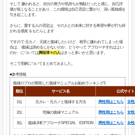
そして 嫌われると、自分の努力や気持ちが無駄だったと感じ、自己評
価が低くなることがあり、この感情は自己否定に繋がり、深い孤独感を
引き起こします。
さらに、愛する人の否定は、その人との未来に対する希望や夢が打ち砕
かれる感覚 をもたらします
ですので 元カノ、元彼と復縁したいけど、相手に嫌われてしまった場
合は、 復縁は諦めるしかないのか、どうやって アプローチすればよい
のか、については
興味津々の人
はきっと多いかと思います。
そこで見解についてまとめてみました。
■参考情報
復縁のプロが開発した復縁マニュアルお勧めランキング3
順位
サービス名
公式サイト
1位
元カレ・元カノと復縁する方法
男性用はこちら
女性
2位
究極の復縁マニュアル
男性用はこちら
女性
3位
復縁LINEアプローチSPECIAL EDITION
男性用はこちら
女性