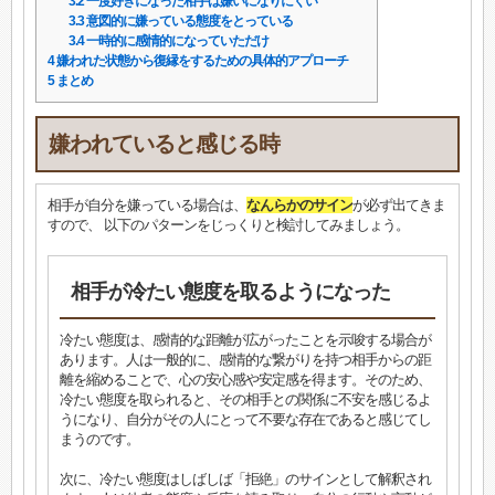
3.2
一度好きになった相手は嫌いになりにくい
3.3
意図的に嫌っている態度をとっている
3.4
一時的に感情的になっていただけ
4
嫌われた状態から復縁をするための具体的アプローチ
5
まとめ
嫌われていると感じる時
相手が自分を嫌っている場合は、
なんらかのサイン
が必ず出てきま
すので、 以下のパターンをじっくりと検討してみましょう。
相手が冷たい態度を取るようになった
冷たい態度は、感情的な距離が広がったことを示唆する場合が
あります。人は一般的に、感情的な繋がりを持つ相手からの距
離を縮めることで、心の安心感や安定感を得ます。そのため、
冷たい態度を取られると、その相手との関係に不安を感じるよ
うになり、自分がその人にとって不要な存在であると感じてし
まうのです。
次に、冷たい態度はしばしば「拒絶」のサインとして解釈され