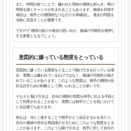
また、時間が経つことで、嫌われた理由や感情も和らぎ、再び
関係を築くチャンスが生まれることもあります。復縁を目指す
場合は、相手との感情的なつながりを再確認し、過去の問題を
冷静に見直すことが重要です。
ですので 感情の残りや過去の思い出が、復縁の可能性を後押し
する要素となるでしょう。
意図的に嫌っている態度をとっている
意図的に嫌っている態度をとることで駆け引きを行っている場
合、実際には嫌われているわけではなく、復縁の可能性が残さ
れていることがあります。このような態度は、相手の感情や反
応を試すための戦略として用いられることが多いです。
そもそも 駆け引きは、自分の感情や意図を相手に伝える手段と
して利用されることがあり、実際には相手のことを気にかけて
いる証拠でもあります。
例えば、冷たく接することで相手がどう反応するかを見たり、
自分の価値や存在を再認識させるためにこのような態度をとる
ことがあります。このような駆け引きは、相手に対して自分の