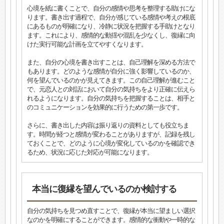
心境を紙に書くことで、自分の感情や思考を整理する助けにな
ります。書き出す過程で、自分が感じている感情や考えの根底
にあるものが明確になり、冷静に状況を把握する手助けとなり
ます。これにより、感情的な動揺や混乱を少なくし、復縁に向
けた実行可能な計画を立てやすくなります。
また、自分の心境を書き出すことは、自己理解を深める方法で
もあります。どのような感情が自分に強く影響しているのか、
何を望んでいるのかが見えてきます。この自己理解が進むこと
で、元恋人との対話において自分の気持ちをより正確に伝えら
れるようになります。自分の気持ちを把握することは、相手と
のコミュニケーションを効果的に行うための第一歩です。
さらに、書き出した内容は振り返りの資料としても役立ちま
す。時間が経つと感情が変わることがありますが、記録を残し
ておくことで、どのように心境が変化しているのかを確認でき
るため、状況に応じた対応が可能になります。
本当に復縁を望んでいるのか検討する
自分の気持ちを見つめ直すことで、復縁が本当に望ましい選択
なのかを明確にすることができます。感情的な衝動や一時的な