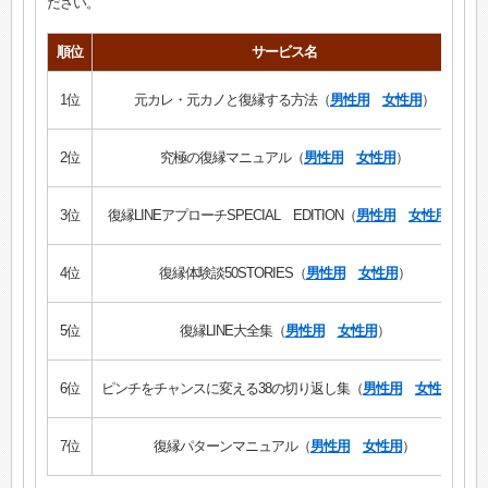
ださい。
順位
サービス名
1位
元カレ・元カノと復縁する方法（
男性用
女性用
）
2位
究極の復縁マニュアル（
男性用
女性用
）
3位
復縁LINEアプローチSPECIAL EDITION（
男性用
女性用
）
4位
復縁体験談50STORIES（
男性用
女性用
）
5位
復縁LINE大全集（
男性用
女性用
）
6位
ピンチをチャンスに変える38の切り返し集（
男性用
女性用
）
7位
復縁パターンマニュアル（
男性用
女性用
）