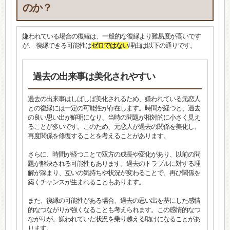
のか？
嫌われている場合の復縁は、一般的な復縁より難易度が高いです
が、 復縁できる可能性は
ゼロではない
理由は以下の通りです。
過去の出来事は美化されやすい
過去の出来事はしばしば美化されるため、嫌われている元恋人
との復縁には一定の可能性が存在します。時間が経つと、過去
の良い思い出が鮮明になり、当時の問題が相対的に小さく見え
ることが多いです。このため、元恋人が過去の関係を美化し、
再度関係を修復することを考えることがあります。
さらに、時間が経つことで双方の成長や変化があり、以前の問
題が解決される可能性もあります。過去のトラブルに対する理
解が深まり、互いの気持ちや状況が変わることで、再び関係を
築くチャンスが生まれることもあります。
また、復縁の可能性がある場合、過去の思い出を基にした感情
的なつながりが強くなることも考えられます。この感情的なつ
ながりが、嫌われていた状況を乗り越える助けになることがあ
ります。