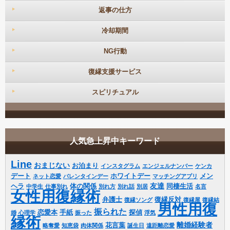
返事の仕方
冷却期間
NG行動
復縁支援サービス
スピリチュアル
人気急上昇中キーワード
Line
おまじない
お泊まり
インスタグラム
エンジェルナンバー
ケンカ
デート
ホワイトデー
メン
ネット恋愛
バレンタインデー
マッチングアプリ
友達
ヘラ
体の関係
同棲生活
中学生
仕事別れ
別れ方
別れ話
別居
名言
女性用復縁術
弁護士
復縁反対
復縁ソング
復縁屋
復縁結
男性用復
振られた
恋愛本
手紙
探偵
婚
心理学
振った
浮気
縁術
離婚経験者
花言葉
略奪愛
知恵袋
肉体関係
誕生日
遠距離恋愛