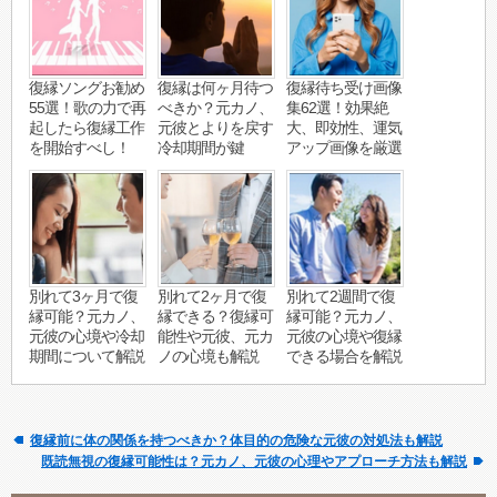
復縁ソングお勧め
復縁は何ヶ月待つ
復縁待ち受け画像
55選！歌の力で再
べきか？元カノ、
集62選！効果絶
起したら復縁工作
元彼とよりを戻す
大、即効性、運気
を開始すべし！
冷却期間が鍵
アップ画像を厳選
別れて3ヶ月で復
別れて2ヶ月で復
別れて2週間で復
縁可能？元カノ、
縁できる？復縁可
縁可能？元カノ、
元彼の心境や冷却
能性や元彼、元カ
元彼の心境や復縁
期間について解説
ノの心境も解説
できる場合を解説
復縁前に体の関係を持つべきか？体目的の危険な元彼の対処法も解説
既読無視の復縁可能性は？元カノ、元彼の心理やアプローチ方法も解説