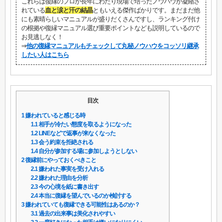
これらは復縁のプロが長年にわたり現場で培ったノウハウが凝縮さ
れている
血と涙と汗の結晶
ともいえる傑作ばかりです。まだまだ他
にも素晴らしいマニュアルが盛りだくさんですし、ランキング付け
の根拠や復縁マニュアル選び重要ポイントなども説明しているので
お見逃しなく！
⇒
他の復縁マニュアルもチェックして丸秘ノウハウをコッソリ継承
したい人はこちら
目次
1
嫌われていると感じる時
1.1
相手が冷たい態度を取るようになった
1.2
LINEなどで返事が来なくなった
1.3
会う約束を拒絶される
1.4
自分が参加する場に参加しようとしない
2
復縁前にやっておくべきこと
2.1
嫌われた事実を受け入れる
2.2
嫌われた理由を分析
2.3
今の心境を紙に書き出す
2.4
本当に復縁を望んでいるのか検討する
3
嫌われていても復縁できる可能性はあるのか？
3.1
過去の出来事は美化されやすい