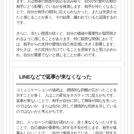
ます。人は他者の態度や反応を読み取り、自分の行動や言動が
相手にどう影響しているかを推測します。相手が冷たくなるこ
とで、自分が相手の期待に応えられなかった、または失望させ
たと感じることが多く、その結果、嫌われていると認識するの
です。
さらに、冷たい態度が続くと、自分の価値や重要性が疑問視さ
れるように感じることがあります。特に親密な関係において
は、相手からの支持や愛情が自己肯定感に大きく影響します。
冷たさは、その支持が欠けていることを意味すると受け止めら
れ、自分が重要でないと感じることが多いのです。
LINEなどで返事が来なくなった
コミュニケーションの途絶は、感情的な距離が広がったことを
示すことが多く、人はこの変化をネガティブに捉えがちです。
返事が来ないことで、相手が自分に対して興味や関心を失った
のではないか、または自分に対して感情的な拒絶を示している
のではないかと考えがちです。
次に、メッセージの返信が遅れたり、全く来なくなったりする
ことで、自己価値や重要性に対する不安が生じます。相手が返
事をしないことで、「自分は無視されている」「自分に対する