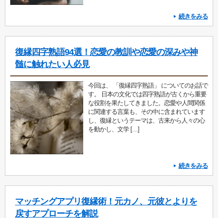
続きをみる
復縁四字熟語94選！恋愛の教訓や恋愛の深みや神
髄に触れたい人必見
今回は、 「復縁四字熟語」 についてのお話で
す。 日本の文化では四字熟語が古くから重要
な役割を果たしてきました。恋愛や人間関係
に関連する言葉も、その中に含まれています
し、復縁というテーマは、古来から人々の心
を動かし、文学 […]
続きをみる
マッチングアプリ復縁術！元カノ、元彼とよりを
戻すアプローチを解説