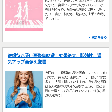
のお話です。 復縁ソング(歌)は本当に感動的
ですね。 復縁ソングの歌詞やメロディーが、
復縁を願っている自分の感情や状態と共鳴し
たり、 喜び、切なさ、期待など上手く表現し
てくれ […]
続きをみる
復縁待ち受け画像集62選！効果絶大、即効性、運
気アップ画像を厳選
今回は、 「復縁待ち受け画像」 についてのお
話です。 待ち受け画像はユーザー数が非常に
多く、 人気を博していますね。 待ち受け画像
は個人の趣味や気分を反映するため、自己表
現の一環として利用されています。好きな風
景やお気に […]