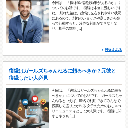
今回は、 「復縁屋相談は効果があるのか」 に
ついてのお話です。 復縁は本当に難しいです
ね。 別れた後は、感情に左右されやすい状況
にあるので、別れのショックや寂しさから焦
って行動すると、冷静な判断ができなくな
り、相手の気持 […]
続きをみる
復縁はガールズちゃんねるに頼るべきか？元彼と
復縁したい人必見
今回は、 「復縁はガールズちゃんねるに頼る
べきか」 についてのお話です。 ガールズちゃ
んねるといえば、匿名で利用できてみんなで
投票して盛り上がれる 女子のためのおしゃべ
りコミュニティとして大人気です。 復縁に関
するネタも […]