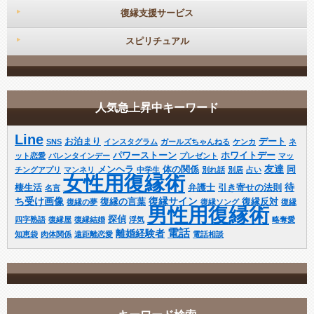
復縁支援サービス
スピリチュアル
人気急上昇中キーワード
Line
お泊まり
デート
SNS
インスタグラム
ガールズちゃんねる
ケンカ
ネ
パワーストーン
ホワイトデー
ット恋愛
バレンタインデー
プレゼント
マッ
友達
メンヘラ
体の関係
同
チングアプリ
マンネリ
中学生
別れ話
別居
占い
女性用復縁術
待
棲生活
弁護士
引き寄せの法則
名言
ち受け画像
復縁サイン
復縁の言葉
復縁反対
復縁の夢
復縁ソング
復縁
男性用復縁術
探偵
四字熟語
復縁屋
復縁結婚
浮気
略奪愛
電話
離婚経験者
知恵袋
肉体関係
遠距離恋愛
電話相談