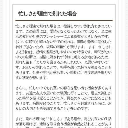
忙しさが理由で別れた場合
忙しさが理由で別れた場合は、復縁しやすい別れ方とされてい
ます。この背景には、愛情がなくなったわけではなく、単に生
活の変化や仕事のプレッシャーによる影響が大きいからです。
お互いに時間が取れない中での別れは、関係が急激に悪化した
わけではないため、復縁の可能性が残ります。 まず、忙しさに
よる別れは、感情の整理がしやすいのが特徴です。時間がない
中での決断は、感情に流されず冷静に考える余地があるため、
別れた後も「またやり直せるかもしれない」と思いやすいで
す。お互いが別れることで、相手を想う気持ちが強まることも
あります。仕事や生活が落ち着いた時期に、再度連絡を取りや
すい状況が整います。
さらに、忙しい中でもお互いの存在を思い出す機会が多くあり
ます。共通の友人や思い出の場所に行くことで、過去の楽しか
った時間を振り返ることができ、再会のきっかけになることも
あります。時間が経つことで、忙しさから解放された時に、お
互いの大切さを再認識できることが多いのです。
また、別れの理由が「忙しさ」である場合、再びお互いの生活
が落ち着けば、連絡を取り合う機会が自然と訪れることがあり