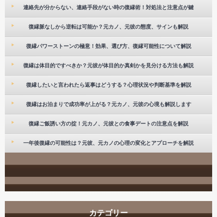
連絡先が分からない、連絡手段がない時の復縁術！対処法と注意点が鍵
復縁脈なしから逆転は可能か？元カノ、元彼の態度、サインも解説
復縁パワーストーンの極意！効果、選び方、復縁可能性について解説
復縁は体目的ですべきか？元彼が体目的か真剣かを見分ける方法も解説
復縁したいと言われたら返事はどうする？心理状況や判断基準を解説
復縁はお泊まりで成功率が上がる？元カノ、元彼の心境も解説します
復縁ご飯誘い方の掟！元カノ、元彼との食事デートの注意点を解説
一年後復縁の可能性は？元彼、元カノの心理の変化とアプローチを解説
カテゴリー