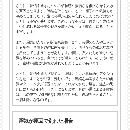
さらに、音信不通はお互いの信頼感や親密さを低下させる大き
な要因となります。連絡を取らないことで、相手への気持ちが
冷めてしまったり、逆に相手が自分を忘れてしまうのではない
かという不安が募ります。このような不安は、再会した際にお
互いに感じる緊張感や疑念を増大させ、元の関係に戻ることを
阻害します。
また、周囲の人々との関係も影響します。共通の友人や知人が
いる場合、音信不通の状態が長引くと、周りからの視線や意見
も変化してしまうことがあります。特に、友人たちが新しい恋
愛を始めていると、自分だけが過去にとらわれているように感
じ、復縁を望む気持ちが薄れてしまうことがあります。
とくに、音信不通の状態では、復縁に向けた具体的なアクショ
ンを起こすことが非常に難しいです。連絡を再開するための勇
気やタイミングが必要ですが、それができない場合、過去の思
い出にとらわれ続けることになります。音信不通による距離感
は、心の中でも物理的な距離を生むため、復縁を考えることが
一層困難になるのです。
浮気が原因で別れた場合