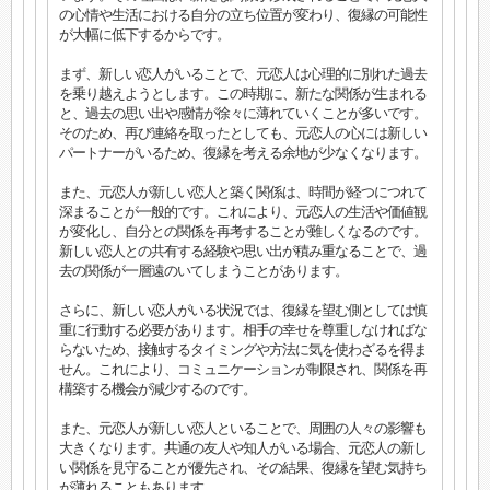
の心情や生活における自分の立ち位置が変わり、復縁の可能性
が大幅に低下するからです。
まず、新しい恋人がいることで、元恋人は心理的に別れた過去
を乗り越えようとします。この時期に、新たな関係が生まれる
と、過去の思い出や感情が徐々に薄れていくことが多いです。
そのため、再び連絡を取ったとしても、元恋人の心には新しい
パートナーがいるため、復縁を考える余地が少なくなります。
また、元恋人が新しい恋人と築く関係は、時間が経つにつれて
深まることが一般的です。これにより、元恋人の生活や価値観
が変化し、自分との関係を再考することが難しくなるのです。
新しい恋人との共有する経験や思い出が積み重なることで、過
去の関係が一層遠のいてしまうことがあります。
さらに、新しい恋人がいる状況では、復縁を望む側としては慎
重に行動する必要があります。相手の幸せを尊重しなければな
らないため、接触するタイミングや方法に気を使わざるを得ま
せん。これにより、コミュニケーションが制限され、関係を再
構築する機会が減少するのです。
また、元恋人が新しい恋人といることで、周囲の人々の影響も
大きくなります。共通の友人や知人がいる場合、元恋人の新し
い関係を見守ることが優先され、その結果、復縁を望む気持ち
が薄れることもあります。