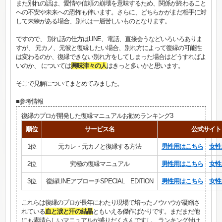
また別れの話は、愛情や信頼の崩壊を意味するため、関係が終わること
への不安や未来への恐怖も伴います。さらに、どちらかがまだ相手に対
して未練がある場合、別れは一層苦しいものとなります。
ですので、 別れ話の仕方はLINE、電話、直接会うなどいろいろありま
すが、 元カノ、元彼と復縁したい場合、別れ方によって復縁の可能性
は変わるのか、復縁できない別れ方をしてしまった場合はどうすればよ
いのか、 については
興味津々の人
はきっと多いかと思います。
そこで見解についてまとめてみました。
■参考情報
復縁のプロが開発した復縁マニュアルお勧めランキング3
順位
サービス名
公式サイト
1位
元カレ・元カノと復縁する方法
男性用はこちら
女性
2位
究極の復縁マニュアル
男性用はこちら
女性
3位
復縁LINEアプローチSPECIAL EDITION
男性用はこちら
女性
これらは復縁のプロが長年にわたり現場で培ったノウハウが凝縮さ
れている
血と涙と汗の結晶
ともいえる傑作ばかりです。まだまだ他
にも素晴らしいマニュアルが盛りだくさんですし、ランキング付け