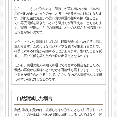
さらに、こうした別れ方は、気持ちが落ち着いた後に「本当に
この別れが正しかったのか」と考えさせるきっかけにもなりま
す。別れた後にお互いの思い出や共通の趣味を振り返ること
で、再度関係を築きたいという気持ちが芽生えることもありま
す。実際、些細なことでの喧嘩は、相手の大切さを再認識させ
る場合が多いのです。
また、ささいな喧嘩はしばしば、時間が経つにつれて笑い話に
変わります。このようなポジティブな感情が生まれることで、
相手に対する好意が再燃することがあります。別れたことを反
省し、再び関係を築くための良い出発点となるのです。
しかも、共通の友人や知人を通じて再会する機会もあるため、
偶然の再会から復縁へとつながる可能性も高まります。こうし
た要素が組み合わさることで、ささいな内容の喧嘩別れは復縁
しやすい別れ方となるのです。
自然消滅した場合
自然消滅した別れは、復縁しやすい別れ方として注目されてい
ます。この理由は、別れが明確な決断によるものではなく、関