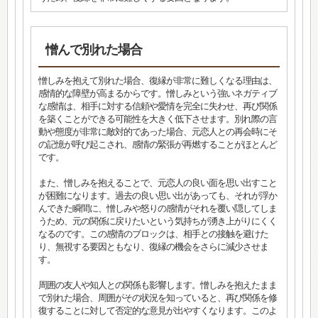
憎んで別れた場合
憎しみを抱えて別れた場合、復縁が非常に難しくなる理由は、
感情的な障壁が高まるからです。憎しみという強いネガティブ
な感情は、相手に対する信頼や愛情を完全に失わせ、再び関係
を築くことができる可能性を大きく低下させます。別れ際の言
動や態度が非常に敵対的であった場合、元恋人との再会時にそ
の記憶が呼び起こされ、感情の緊張が再燃することがほとんど
です。
また、憎しみを抱えることで、元恋人の良い面を思い出すこと
が困難になります。過去の良い思い出があっても、それが浮か
んできた瞬間に、憎しみや怒りの感情がそれを覆い隠してしま
うため、元の関係に戻りたいという気持ちが湧き上がりにくく
なるのです。この感情のブロックは、相手との接触を避けた
り、無視する要因ともなり、復縁の機会をさらに減少させま
す。
周囲の友人や知人との関係も影響します。憎しみを抱えたまま
で別れた場合、周囲がその状況を知っていると、再び関係を修
復することに対して否定的な意見が出やすくなります。このよ