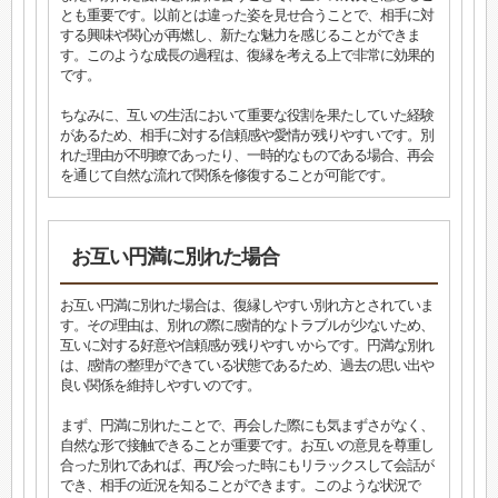
とも重要です。以前とは違った姿を見せ合うことで、相手に対
する興味や関心が再燃し、新たな魅力を感じることができま
す。このような成長の過程は、復縁を考える上で非常に効果的
です。
ちなみに、互いの生活において重要な役割を果たしていた経験
があるため、相手に対する信頼感や愛情が残りやすいです。別
れた理由が不明瞭であったり、一時的なものである場合、再会
を通じて自然な流れで関係を修復することが可能です。
お互い円満に別れた場合
お互い円満に別れた場合は、復縁しやすい別れ方とされていま
す。その理由は、別れの際に感情的なトラブルが少ないため、
互いに対する好意や信頼感が残りやすいからです。円満な別れ
は、感情の整理ができている状態であるため、過去の思い出や
良い関係を維持しやすいのです。
まず、円満に別れたことで、再会した際にも気まずさがなく、
自然な形で接触できることが重要です。お互いの意見を尊重し
合った別れであれば、再び会った時にもリラックスして会話が
でき、相手の近況を知ることができます。このような状況で