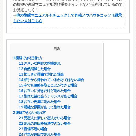
の根拠や復縁マニュアル選び重要ポイントなども説明しているので
お見逃しなく！
⇒
他の復縁マニュアルもチェックして丸秘ノウハウをコッソリ継承
したい人はこちら
目次
1
復縁できる別れ方
1.1
ささいな内容の喧嘩別れ
1.2
自然消滅した場合
1.3
忙しさが理由で別れた場合
1.4
相手から嫌われているわけではない場合
1.5
今でも連絡を取ることができる場合
1.6
お互いに好きだけど別れた場合
1.7
別れた後に会うチャンスがある場合
1.8
お互い円満に別れた場合
1.9
明確な原因があって別れた場合
2
復縁できない別れ方
2.1
元恋人に新しい恋人がいる場合
2.2
別れの原因を解決できない場合
2.3
音信不通の場合
2.4
浮気が原因で別れた場合