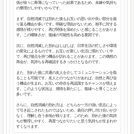
係が徐々に希薄になっていった結果であるため、未練や気持ち
の整理がしやすいからです。
まず、自然消滅では別れた後もお互いの思い出や良い部分を振
り返る機会が多いです。明確な理由がないため、相手に対する
感情が残りやすく、再び関係を深めたいと感じることがありま
す。この曖昧さが、復縁の可能性を高める要因です。
次に、自然消滅した別れはしばしば、日常生活の忙しさや環境
の変化によるものです。お互いが新しい生活に慣れていく中
で、再び接点を持つ機会が訪れることがあります。この偶然の
再会が、気持ちを再確認するきっかけとなるのです。
また、別れた後に共通の友人を介してコミュニケーションを取
ることも可能です。友人とのつながりがあれば、自然と再び会
う機会が生まれ、お互いの存在を再認識するチャンスが増えま
す。このような状況は、感情を新たにし、復縁へと導くことが
多いです。
さらに、自然消滅の別れ方は、どちらか一方の強い意志によっ
て引き起こされたものではないため、責任の押し付け合いが少
なく、理解し合う余地が残ります。このため、別れた後の気持
ちが整理しやすく、再度つながりたいと思う気持ちが生まれや
すくなります。