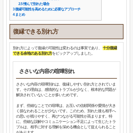
2.5
憎んで別れた場合
3
復縁可能性を高めるために必要なアプローチ
4
まとめ
復縁できる別れ方
別れ方によって復縁の可能性は変わるのは事実であり、
十分復縁
できる余地のある別れ方
をピックアップしました。
ささいな内容の喧嘩別れ
ささいな内容の喧嘩別れは、復縁しやすい別れ方とされていま
す。その理由は、感情的なトラブルが少なく、根本的な問題が
解決されていないことが多いためです。
まず、些細なことでの喧嘩は、お互いの信頼関係や愛情が大き
く損なわれることが少ないです。このため、別れた後も相手へ
の思いが残りやすく、再びつながる可能性が高まります。特
に、些細な誤解やコミュニケーション不足によって生じたトラ
ブルは、相手に対する理解を深める機会として捉えられること
があります。