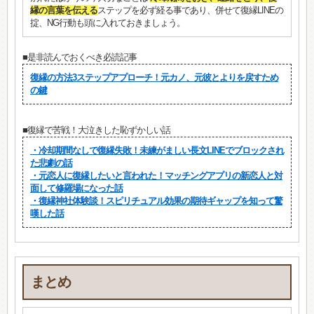
縁の言葉を伝える
ステップを必ず経る事であり、併せて復縁LINEの
掟、NG行動も頭に入れておきましょう。
■是非読んでおくべき必読記事
復縁の方法3ステップアプローチ！元カノ、元彼とよりを戻すため
の鍵
■復縁で苦戦！大泣きした恥ずかしい話
・冷却期間なしで復縁失敗！未練がましい長文LINEでブロックされ
た悲劇の話
・元恋人に復縁したいと言われた！マッチングアプリの新恋人と対
面して修羅場になった話
・復縁神社体験談！スピリチュアル効果の期待ギャップを知って驚
嘆した話
まとめ