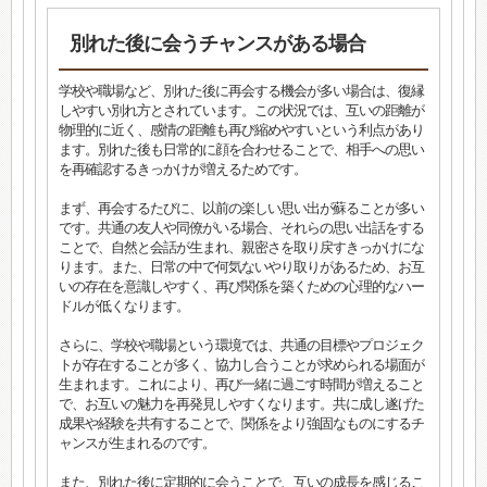
別れた後に会うチャンスがある場合
学校や職場など、別れた後に再会する機会が多い場合は、復縁
しやすい別れ方とされています。この状況では、互いの距離が
物理的に近く、感情の距離も再び縮めやすいという利点があり
ます。別れた後も日常的に顔を合わせることで、相手への思い
を再確認するきっかけが増えるためです。
まず、再会するたびに、以前の楽しい思い出が蘇ることが多い
です。共通の友人や同僚がいる場合、それらの思い出話をする
ことで、自然と会話が生まれ、親密さを取り戻すきっかけにな
ります。また、日常の中で何気ないやり取りがあるため、お互
いの存在を意識しやすく、再び関係を築くための心理的なハー
ドルが低くなります。
さらに、学校や職場という環境では、共通の目標やプロジェク
トが存在することが多く、協力し合うことが求められる場面が
生まれます。これにより、再び一緒に過ごす時間が増えること
で、お互いの魅力を再発見しやすくなります。共に成し遂げた
成果や経験を共有することで、関係をより強固なものにするチ
ャンスが生まれるのです。
また、別れた後に定期的に会うことで、互いの成長を感じるこ