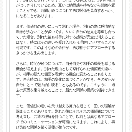
がはっきりしているため、互いに納得感を持ちながら距離を置
くことができ、時間が経つにつれて再び関係を見直すきっかけ
になることがあります。
まず、価値観の違いによって別れた場合、別れの際に感情的な
摩擦が少ないことが多いです。互いに自分の意見を尊重し合っ
ていた場合、別れた後も相手に対する感情が完全に消えること
はなく、時にはその違いを受け入れたり理解したりすることが
可能です。このような心の余裕が、再び相手にアプローチする
きっかけを生み出します。
さらに、時間が経つにつれて、自分自身や相手の成長を感じる
機会が増えます。別れた理由として挙げられた価値観の違い
が、相手の新たな側面を理解する機会に変わることもありま
す。再会時には、相手の変化に気づくことができ、その変化が
自分にとって魅力的に映ることもあるのです。このように、過
去の原因を乗り越えることで、新たな関係の構築が期待できま
す。
また、価値観の違いを乗り越える努力を通じて、互いの理解が
深まることがあります。別れた後にそれぞれの価値観について
考え直し、共通の理解を持つことで、以前とは異なるアプロー
チでのコミュニケーションが可能になります。これにより、再
び良好な関係を築く基盤が整うのです。