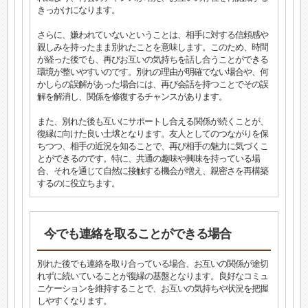
きっかけになります。
さらに、嫌われていないということは、相手に対する信頼感や
親しみを持ったまま別れたことを意味します。このため、時間
が経った後でも、再びお互いの気持ちを話し合うことができる
環境が整いやすいのです。別れの理由が明確でない場合や、何
かしらの誤解があった場合には、再び会話を持つことでその誤
解を解消し、関係を修復するチャンスがあります。
また、別れた後も互いにサポートし合える関係が続くことが、
復縁に向けた良い土壌となります。友人としてのつながりを保
ちつつ、相手の近況を知ることで、再び相手の魅力に気づくこ
とができるのです。特に、共通の趣味や興味を持っている場
合、それを通じて自然に接触する機会が増え、親密さを再構築
するのに役立ちます。
今でも連絡を取ることができる場合
別れた後でも連絡を取り合っている場合、お互いの関係が途切
れずに続いていることが復縁の基盤となります。良好なコミュ
ニケーションを維持することで、お互いの気持ちや状況を把握
しやすくなります。