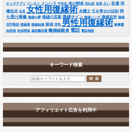
友達
メンヘラ
体の関係
同
チングアプリ
マンネリ
中学生
別れ話
別居
占い
女性用復縁術
待
棲生活
弁護士
引き寄せの法則
名言
ち受け画像
復縁サイン
復縁の言葉
復縁反対
復縁の夢
復縁ソング
復縁
男性用復縁術
探偵
四字熟語
復縁屋
復縁結婚
浮気
略奪愛
電話
離婚経験者
知恵袋
肉体関係
遠距離恋愛
電話相談
キーワード検索
アフィリエイト広告を利用中