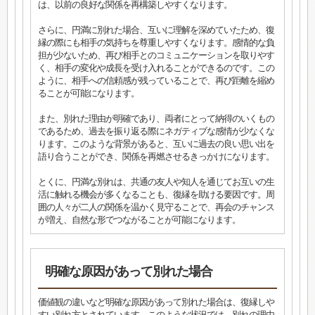
は、以前の良好な関係を再構築しやすくなります。
さらに、円満に別れた場合、互いに理解を深めていたため、復
縁の際にも相手の気持ちを尊重しやすくなります。感情的な負
担が少ないため、再び相手とのコミュニケーションを取りやす
く、相手の変化や成長を受け入れることができるのです。この
ように、相手への信頼感が残っていることで、再び距離を縮め
ることが可能になります。
また、別れた理由が明確であり、両者にとって納得のいくもの
であるため、過去を振り返る際にネガティブな感情が少なくな
ります。このような背景があると、互いに過去の良い思い出を
語り合うことができ、関係を再燃させるきっかけになります。
とくに、円満な別れは、共通の友人や知人を通じてお互いの生
活に触れる機会が多くなることも、復縁を助ける要因です。周
囲の人々が二人の関係を温かく見守ることで、再会のチャンス
が増え、自然な形でつながることが可能になります。
明確な原因があって別れた場合
価値観の違いなど明確な原因があって別れた場合は、復縁しや
すい別れ方とされています。このような状況では、別れの理由