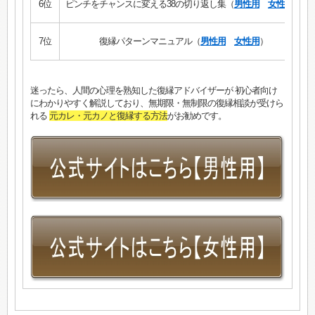
6位
ピンチをチャンスに変える38の切り返し集（
男性用
女性用
）
7位
復縁パターンマニュアル（
男性用
女性用
）
迷ったら、人間の心理を熟知した復縁アドバイザーが 初心者向け
にわかりやすく解説しており、無期限・無制限の復縁相談が受けら
れる
元カレ・元カノと復縁する方法
がお勧めです。