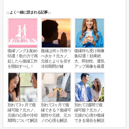
↓↓よく一緒に読まれる記事↓↓
復縁ソングお勧め
復縁は何ヶ月待つ
復縁待ち受け画像
55選！歌の力で再
べきか？元カノ、
集62選！効果絶
起したら復縁工作
元彼とよりを戻す
大、即効性、運気
を開始すべし！
冷却期間が鍵
アップ画像を厳選
別れて3ヶ月で復
別れて2ヶ月で復
別れて2週間で復
縁可能？元カノ、
縁できる？復縁可
縁可能？元カノ、
元彼の心境や冷却
能性や元彼、元カ
元彼の心境や復縁
期間について解説
ノの心境も解説
できる場合を解説