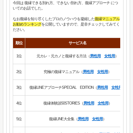
今回は 復縁できる別れ方、できない別れ方、復縁アプローチ につ
いてのお話でした。
なお復縁を知り尽くしたプロのノウハウを凝縮した
復縁マニュアル
お勧めランキング
を公開していますので、是非チェックしてみてく
ださい。
順位
サービス名
1位
元カレ・元カノと復縁する方法（
男性用
女性用
）
2位
究極の復縁マニュアル（
男性用
女性用
）
3位
復縁LINEアプローチSPECIAL EDITION（
男性用
女性用
）
4位
復縁体験談50STORIES（
男性用
女性用
）
5位
復縁LINE大全集（
男性用
女性用
）