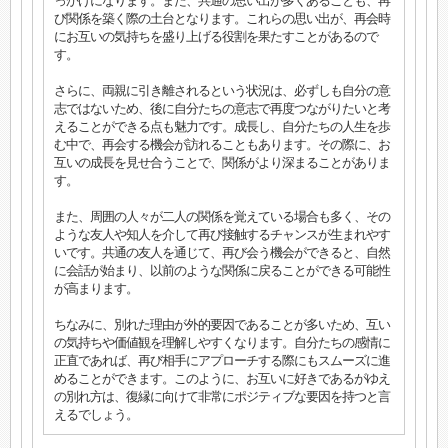
っかけになります。また、共通の思い出が多くあることも、再
び関係を築く際の土台となります。これらの思い出が、再会時
にお互いの気持ちを盛り上げる役割を果たすことがあるので
す。
さらに、両親に引き離されるという状況は、必ずしも自分の意
志ではないため、後に自分たちの意志で再度つながりたいと考
えることができる点も魅力です。成長し、自分たちの人生を歩
む中で、再会する機会が訪れることもあります。その際に、お
互いの成長を見せ合うことで、関係がより深まることがありま
す。
また、周囲の人々が二人の関係を覚えている場合も多く、その
ような友人や知人を介して再び接触するチャンスが生まれやす
いです。共通の友人を通じて、再び会う機会ができると、自然
に会話が始まり、以前のような関係に戻ることができる可能性
が高まります。
ちなみに、別れた理由が外的要因であることが多いため、互い
の気持ちや価値観を理解しやすくなります。自分たちの感情に
正直であれば、再び相手にアプローチする際にもスムーズに進
めることができます。このように、お互いに好きであるがゆえ
の別れ方は、復縁に向けて非常にポジティブな要因を持つと言
えるでしょう。