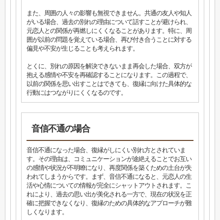
また、周囲の人々の影響も無視できません。共通の友人や知人
がいる場合、過去の別れの理由について話すことが避けられ、
元恋人との関係が再燃しにくくなることがあります。特に、周
囲が以前の問題を覚えている場合、再び付き合うことに対する
偏見や不安が生じることも考えられます。
とくに、別れの原因を解決できないまま再会した場合、双方が
抱える感情や不安を再確認することになります。この過程で、
以前の関係を思い出すことはできても、復縁に向けた具体的な
行動にはつながりにくくなるのです。
音信不通の場合
音信不通になった場合、復縁がしにくい別れ方とされていま
す。その理由は、コミュニケーションが途絶えることでお互い
の感情や状況が不明瞭になり、再度関係を築くための土台が失
われてしまうからです。まず、音信不通になると、元恋人の生
活や心情についての情報が完全にシャットアウトされます。こ
れにより、過去の思い出が美化される一方で、現在の状況を正
確に把握できなくなり、復縁のための具体的なアプローチが難
しくなります。