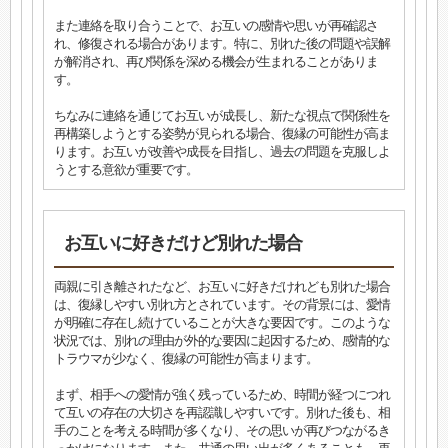
また連絡を取り合うことで、お互いの感情や思いが再確認さ
れ、修復される場合があります。特に、別れた後の問題や誤解
が解消され、再び関係を深める機会が生まれることがありま
す。
ちなみに連絡を通じてお互いが成長し、新たな視点で関係性を
再構築しようとする姿勢が見られる場合、復縁の可能性が高ま
ります。お互いが改善や成長を目指し、過去の問題を克服しよ
うとする意欲が重要です。
お互いに好きだけど別れた場合
両親に引き離されたなど、お互いに好きだけれども別れた場合
は、復縁しやすい別れ方とされています。その背景には、愛情
が明確に存在し続けていることが大きな要因です。このような
状況では、別れの理由が外的な要因に起因するため、感情的な
トラウマが少なく、復縁の可能性が高まります。
まず、相手への愛情が強く残っているため、時間が経つにつれ
て互いの存在の大切さを再認識しやすいです。別れた後も、相
手のことを考える時間が多くなり、その思いが再びつながるき