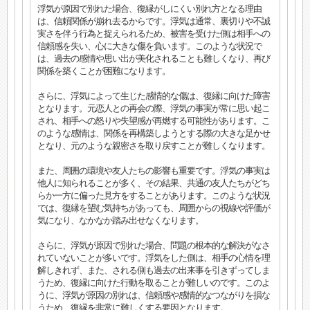
浮気が原因で別れた場合、復縁がしにくい別れ方となる理由
は、信頼関係が崩れ去るからです。浮気は通常、裏切りや不誠
実さを伴う行為と捉えられるため、被害を受けた側は相手への
信頼感を失い、心に大きな傷を負います。このような状況で
は、過去の感情や思い出が美化されることも難しくなり、再び
関係を築くことが困難になります。
さらに、浮気によって生じた感情的な傷は、復縁に向けた障害
となります。元恋人との再会の際、浮気の事実が常に思い起こ
され、相手への怒りや失望感が再燃する可能性があります。こ
のような感情は、関係を再構築しようとする際の大きな足かせ
となり、元のような親密さを取り戻すことが難しくなります。
また、周囲の環境や友人たちの影響も重要です。浮気の事実は
他人に知られることが多く、その結果、共通の友人たちがどち
らか一方に偏った見方をすることがあります。このような状況
では、復縁を望む気持ちがあっても、周囲からの視線や評価が
気になり、なかなか踏み出せなくなります。
さらに、浮気が原因で別れた場合、問題の根本的な解決がなさ
れていないことが多いです。浮気をした側は、相手の心情を理
解しきれず、また、される側も過去の出来事を引きずってしま
うため、復縁に向けた行動を取ることが難しいのです。このよ
うに、浮気が原因の別れは、信頼感や感情的なつながりを損な
うため、復縁を非常に難しくする要因となります。