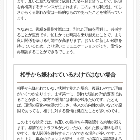
ます。互いに新たな環境で成長した姿を見せ合うことで、関係
を再構築するチャンスが生まれます。このような状況は、忙し
さからくる別れが実は一時的なものであったことを物語ってい
ます。
ちなみに、復縁を目指す際には、別れた理由を理解し、共感す
ることが重要です。忙しかった時期を乗り越えたことで、より
良い関係を築ける可能性が高まります。お互いに新しい経験を
持っているため、より深いコミュニケーションができ、愛情を
再確認することができるでしょう。
相手から嫌われているわけではない場合
相手から嫌われていない状態で別れた場合、復縁しやすい理由
がいくつかあります。まず第一に、別れた理由が外的要因であ
ることが多く、双方の感情には未練が残るためです。たとえ
ば、環境の変化や生活の忙しさ、将来の方向性の違いなどが原
因であっても、相手に対する愛情は健在なことが多いのです。
このような状況では、お互いの気持ちを再確認する余地が残り
ます。感情的なトラブルが少ないため、別れた後も連絡を取り
やすく、友人関係を維持することができる場合が多いです。こ
れにより、再会のチャンスが増え、お互いの存在を再認識する