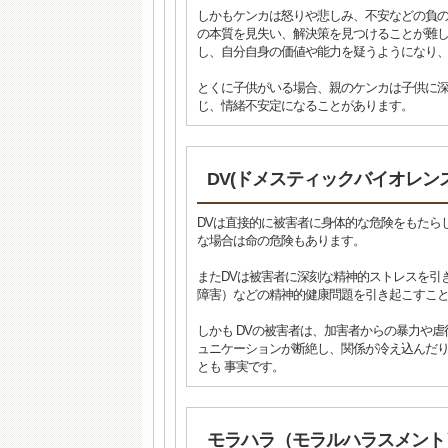
しかもケンカは怒りや悲しみ、不安などの負
の本質を見失い、解決策を見つけることが難し
し、自分自身の価値や能力を疑うようになり
とくに子供がいる場合、親のケンカは子供に
じ、情緒不安定になることがあります。
DV(ドメスティックバイオレンス
DVは直接的に被害者に身体的な危険をもたら
な場合は命の危険もあります。
またDVは被害者に深刻な精神的ストレスを引
障害）などの精神的健康問題を引き起こすこ
しかも DVの被害者は、加害者からの暴力や
ュニケーションが断絶し、関係が冷え込んだり
とも 事実です。
モラハラ（モラルハラスメント