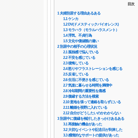
目次
1
夫婦別居する理由あるある
1.1
ケンカ
1.2
DV(ドメスティックバイオレンス)
1.3
モラハラ（モラルハラスメント）
1.4
浮気、不貞行為
1.5
文化や価値観の違い
2
別居中の相手の心理状況
2.1
孤独感で悩んでいる
2.2
不安を感じている
2.3
後悔している
2.4
怒りやフラストレーションを感じる
2.5
反省している
2.6
生活に不便さを感じている
2.7
気楽に暮らせる時間を満喫中
2.8
冷却期間の重要性を痛感
2.9
復縁する方法を模索
2.10
意地を張って連絡を取らずにいる
2.11
離婚を視野に入れている
2.12
自分がどうしたいのかわからない
3
別居中に復縁を検討したきっかけあるある
3.1
再接触の機会があった
3.2
大切なイベントや記念日が到来した
3.3
感情的なサポートの提供があった