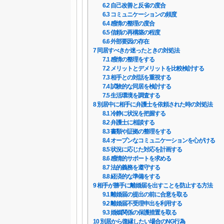
6.2
自己改善と反省の度合
6.3
コミュニケーションの頻度
6.4
感情の整理の度合
6.5
信頼の再構築の程度
6.6
外部要因の存在
7
同居すべきか迷ったときの対処法
7.1
感情の整理をする
7.2
メリットとデメリットを比較検討する
7.3
相手との対話を重視する
7.4
試験的な同居を検討する
7.5
生活環境を調査する
8
別居中に相手に弁護士を依頼された時の対処法
8.1
冷静に状況を把握する
8.2
弁護士に相談する
8.3
書類や証拠の整理をする
8.4
オープンなコミュニケーションを心がける
8.5
状況に応じた対応を計画する
8.6
感情的サポートを求める
8.7
法的義務を遵守する
8.8
経済的な準備をする
9
相手が勝手に離婚届を出すことを防止する方法
9.1
離婚届の提出の前に合意を取る
9.2
離婚届不受理申出を利用する
9.3
婚姻関係の保護措置を取る
10
別居から復縁したい場合のNG行為