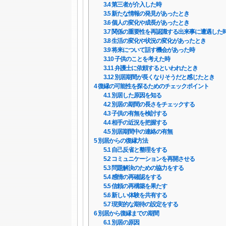
3.4
第三者が介入した時
3.5
新たな情報の発見があったとき
3.6
個人の変化や成長があったとき
3.7
関係の重要性を再認識する出来事に遭遇した
3.8
生活の変化や状況の変化があったとき
3.9
将来について話す機会があった時
3.10
子供のことを考えた時
3.11
弁護士に依頼するといわれたとき
3.12
別居期間が長くなりそうだと感じたとき
4
復縁の可能性を探るためのチェックポイント
4.1
別居した原因を知る
4.2
別居の期間の長さをチェックする
4.3
子供の有無を検討する
4.4
相手の近況を把握する
4.5
別居期間中の連絡の有無
5
別居からの復縁方法
5.1
自己反省と整理をする
5.2
コミュニケーションを再開させる
5.3
問題解決のための協力をする
5.4
感情の再確認をする
5.5
信頼の再構築を果たす
5.6
新しい体験を共有する
5.7
現実的な期待の設定をする
6
別居から復縁までの期間
6.1
別居の原因