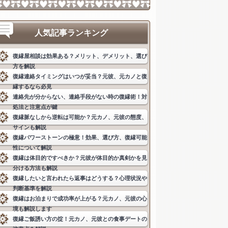
人気記事ランキング
復縁屋相談は効果ある？メリット、デメリット、選び
方を解説
復縁連絡タイミングはいつが妥当？元彼、元カノと復
縁するなら必見
連絡先が分からない、連絡手段がない時の復縁術！対
処法と注意点が鍵
復縁脈なしから逆転は可能か？元カノ、元彼の態度、
サインも解説
復縁パワーストーンの極意！効果、選び方、復縁可能
性について解説
復縁は体目的ですべきか？元彼が体目的か真剣かを見
分ける方法も解説
復縁したいと言われたら返事はどうする？心理状況や
判断基準を解説
復縁はお泊まりで成功率が上がる？元カノ、元彼の心
境も解説します
復縁ご飯誘い方の掟！元カノ、元彼との食事デートの