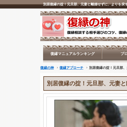
復縁マニュアルランキング
プ
復縁の神
復縁アプローチ
別居復縁の掟！元旦那、
別居復縁の掟！元旦那、元妻と