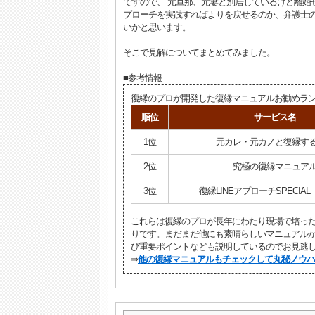
ですので、 元旦那、元妻と別居しているけど離婚
プローチを実践すればよりを戻せるのか、弁護士の
いかと思います。
そこで見解についてまとめてみました。
■参考情報
復縁のプロが開発した復縁マニュアルお勧めラン
順位
サービス名
1位
元カレ・元カノと復縁す
2位
究極の復縁マニュア
3位
復縁LINEアプローチSPECIAL 
これらは復縁のプロが長年にわたり現場で培っ
りです。まだまだ他にも素晴らしいマニュアル
び重要ポイントなども説明しているのでお見逃
⇒
他の復縁マニュアルもチェックして丸秘ノウハ