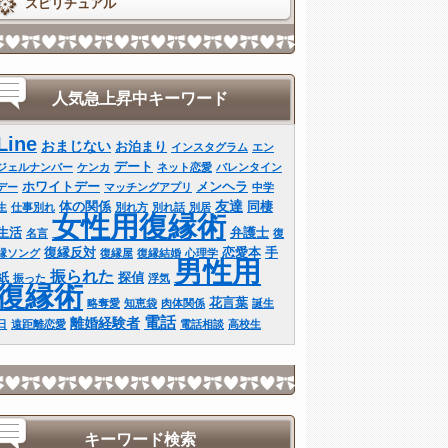
スピリチュアル
人気急上昇中キーワード
Line
おまじない
お泊まり
インスタグラム
エン
デート
ジェルナンバー
ケンカ
ネット恋愛
バレンタイン
ホワイトデー
メンヘラ
デー
マッチングアプリ
中学
友達
体の関係
同棲
生
仕事別れ
別れ方
別れ話
別居
女性用復縁術
生活
弁護士
名言
復
復縁反対
恋愛本
手
縁ソング
復縁屋
復縁結婚
心理学
男性用
振られた
紙
探偵
振った
浮気
復縁術
花言葉
略奪愛
知恵袋
肉体関係
誕生
電話
離婚経験者
日
遠距離恋愛
電話相談
高校生
キーワード検索