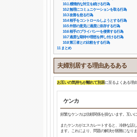
10.1
感情的な対立を続ける行為
10.2
無理にコミュニケーションを取る行為
10.3
改善を怠る行為
10.4
相手をコントロールしようとする行為
10.5
外部の意見に過度に依存する行為
10.6
相手のプライバシーを侵害する行為
10.7
過度な期待や理想を押し付ける行為
10.8
第三者との比較をする行為
11
まとめ
夫婦別居する理由あるある
お互いの気持ちが離れて別居
に至るよくある理由
ケンカ
頻繁なケンカは信頼関係を損ないます。互い
またケンカがエスカレートすると、冷静な話
ます。これにより、問題の解決が困難になり