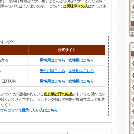
せずに復縁は可能なのか、相手はどんな心境なのか、どんな復縁ア
手を借りたほうがよいのか、 については
興味津々の人
はきっと多
キング3
公式サイト
る方法
男性用はこちら
女性用はこちら
ル
男性用はこちら
女性用はこちら
EDITION
男性用はこちら
女性用はこちら
たノウハウが凝縮されている
血と涙と汗の結晶
ともいえる傑作ばか
が盛りだくさんですし、ランキング付けの根拠や復縁マニュアル選
しなく！
ウをコッソリ継承したい人はこちら