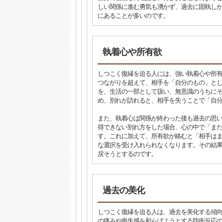
しい関係に進む勇気も湧かず、過去に固執し
にあることが多いのです。
執着心や所有欲
しつこく復縁を迫る人には、強い執着心や所
つながりを超えて、相手を「自分のもの」と
を、生活の一部として扱い、無意識のうちに
め、別れが訪れると、相手を失うことで「自
また、執着心は関係が終わった後も過去の思
得できない別れ方をした場合、心の中で「ま
す。これに加えて、所有欲が絡むと「相手は
な選択を受け入れられなくなります。その結
戻そうとするのです。
過去の美化
しつこく復縁を迫る人は、過去を美化する傾
の痛みや喪失感を和らげようとする防衛反応