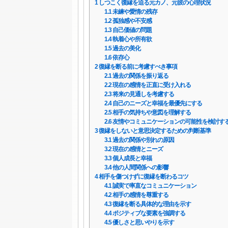
1
しつこく復縁を迫る元カノ、元彼の心理状況
1.1
未練や愛情の残存
1.2
孤独感や不安感
1.3
自己価値の問題
1.4
執着心や所有欲
1.5
過去の美化
1.6
依存心
2
復縁を断る前に考慮すべき事項
2.1
過去の関係を振り返る
2.2
現在の感情を正直に受け入れる
2.3
将来の見通しを考慮する
2.4
自己のニーズと幸福を最優先にする
2.5
相手の気持ちや意図を理解する
2.6
友情やコミュニケーションの可能性を検討す
3
復縁をしないと意思決定するための判断基準
3.1
過去の関係や別れの原因
3.2
現在の感情とニーズ
3.3
個人成長と幸福
3.4
他の人間関係への影響
4
相手を傷つけずに復縁を断わるコツ
4.1
誠実で率直なコミュニケーション
4.2
相手の感情を尊重する
4.3
復縁を断る具体的な理由を示す
4.4
ポジティブな要素を強調する
4.5
優しさと思いやりを示す