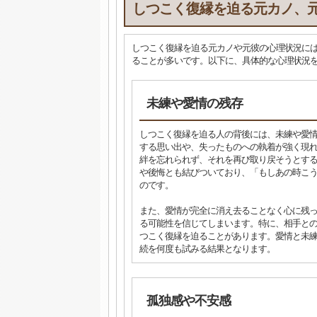
しつこく復縁を迫る元カノ、
しつこく復縁を迫る元カノや元彼の心理状況に
ることが多いです。以下に、具体的な心理状況
未練や愛情の残存
しつこく復縁を迫る人の背後には、未練や愛
する思い出や、失ったものへの執着が強く現
絆を忘れられず、それを再び取り戻そうとす
や後悔とも結びついており、「もしあの時こ
のです。
また、愛情が完全に消え去ることなく心に残
る可能性を信じてしまいます。特に、相手と
つこく復縁を迫ることがあります。愛情と未
続を何度も試みる結果となります。
孤独感や不安感