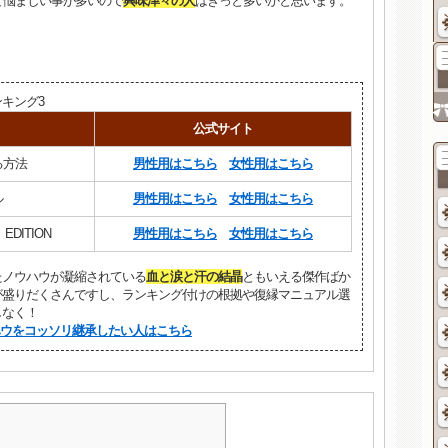
ど悩ましい事が多いので
興味津々の人
はきっと多いかと思います。
キング3
公式サイト
る方法
男性用はこちら
女性用はこちら
ル
男性用はこちら
女性用はこちら
EDITION
男性用はこちら
女性用はこちら
たノウハウが凝縮されている
血と涙と汗の結晶
ともいえる傑作ばか
が盛りだくさんですし、ランキング付けの根拠や復縁マニュアル選
しなく！
ウをコッソリ継承したい人はこちら