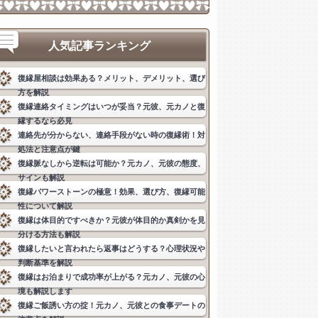
人気記事ランキング
復縁屋相談は効果ある？メリット、デメリット、選び
方を解説
復縁連絡タイミングはいつが妥当？元彼、元カノと復
縁するなら必見
連絡先が分からない、連絡手段がない時の復縁術！対
処法と注意点が鍵
復縁脈なしから逆転は可能か？元カノ、元彼の態度、
サインも解説
復縁パワーストーンの極意！効果、選び方、復縁可能
性について解説
復縁は体目的ですべきか？元彼が体目的か真剣かを見
分ける方法も解説
復縁したいと言われたら返事はどうする？心理状況や
判断基準を解説
復縁はお泊まりで成功率が上がる？元カノ、元彼の心
境も解説します
復縁ご飯誘い方の掟！元カノ、元彼との食事デートの