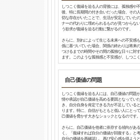
しつこく復縁を迫る人の背後には、孤独感や
後、特に長期間の付き合いだった場合、その
切な存在がいたことで、生活が安定していた
ナーの代わりに埋められるものが見つからな
う欲求が復縁を迫る行動に繋がるのです。
さらに、別れによって生じる未来への不安感
係に基づいていた場合、関係の終わりは将来
つけるまでの時間やその間の孤独な日々に対
ます。このような孤独感と不安感が、しつこ
自己価値の問題
しつこく復縁を迫る人には、自己価値の問題
情や承認が自己価値を高める要因となってい
き、自分自身を肯定できる力が不足している
ります。特に、自信がもともと低い人にとっ
己価値を脅かす大きなショックとなるのです
さらに、自己価値を他者に依存する傾向があ
く、「復縁すれば自分の価値が回復する」と
自分の価値を再確認し、再び安心感を得よう