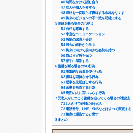
4.6
時間をかけて話し合う
4.7
友人や知人を介する
4.8
連絡を一切取らず復縁する余地をなくす
4.9
将来のビジョンの不一致を明確にする
5
復縁を断る場合の心構え
5.1
自己を尊重する
5.2
率直なコミュニケーション
5.3
感情の認識と受容
5.4
過去の経験から学ぶ
5.5
将来に向けて前向きな姿勢を持つ
5.6
自己肯定感を保つ
5.7
相手に感謝する
6
復縁を断る場合のNG行為
6.1
攻撃的な言葉を使う行為
6.2
復縁を期待させる行為
6.3
返事を先延ばしする行為
6.4
返事を放置する行為
6.5
周囲の人に言いふらす行為
7
元恋人がしつこく復縁を迫ってくる場合の対処法
7.1
2人きりで絶対に会わない
7.2
電話番号、LINE、SNSなどはすべて変更する
7.3
警察に通告すると脅す
8
まとめ