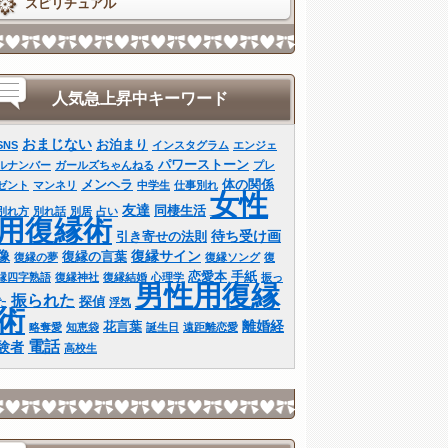
スピリチュアル
人気急上昇中キーワード
おまじない
お泊まり
SNS
インスタグラム
エンジェ
パワーストーン
ルナンバー
ガールズちゃんねる
プレ
メンヘラ
体の関係
ゼント
マンネリ
中学生
仕事別れ
女性
友達
同棲生活
別れ方
別れ話
別居
占い
用復縁術
待ち受け画
引き寄せの法則
像
復縁サイン
復縁の言葉
復縁の夢
復縁ソング
復
恋愛本
手紙
縁四字熟語
復縁神社
復縁結婚
心理学
振っ
男性用復縁
振られた
探偵
た
浮気
術
離婚経
花言葉
略奪愛
知恵袋
誕生日
遠距離恋愛
電話
験者
高校生