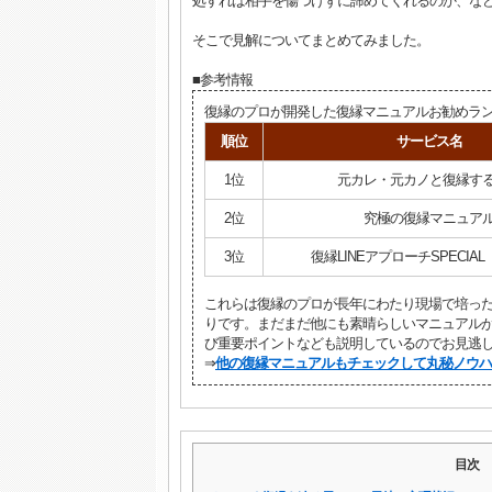
処すれば相手を傷つけずに諦めてくれるのか、な
そこで見解についてまとめてみました。
■参考情報
復縁のプロが開発した復縁マニュアルお勧めラン
順位
サービス名
1位
元カレ・元カノと復縁す
2位
究極の復縁マニュア
3位
復縁LINEアプローチSPECIAL 
これらは復縁のプロが長年にわたり現場で培っ
りです。まだまだ他にも素晴らしいマニュアル
び重要ポイントなども説明しているのでお見逃
⇒
他の復縁マニュアルもチェックして丸秘ノウハ
目次