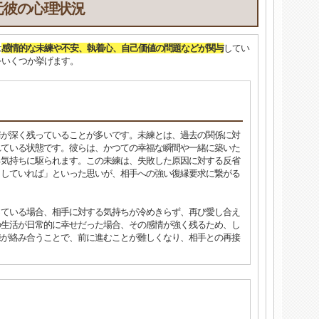
元彼の心理状況
は
感情的な未練や不安、執着心、自己価値の問題などが関与
してい
をいくつか挙げます。
情が深く残っていることが多いです。未練とは、過去の関係に対
れている状態です。彼らは、かつての幸福な瞬間や一緒に築いた
る気持ちに駆られます。この未練は、失敗した原因に対する反省
うしていれば」といった思いが、相手への強い復縁要求に繋がる
っている場合、相手に対する気持ちが冷めきらず、再び愛し合え
の生活が日常的に幸せだった場合、その感情が強く残るため、し
練が絡み合うことで、前に進むことが難しくなり、相手との再接