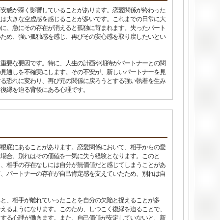
不安感が深く影響していることがあります。恋愛関係が終わった
人は大きな空虚感を感じることが多いです。これまでの日常に大
のに、急にその存在が消えると孤独に苛まれます。失ったパート
いため、強い孤独感を感じ、再びその安心感を取り戻したいとい
も重要な要因です。特に、人生の計画や期待がパートナーとの関
の見通しを不確実にします。その不安が、新しいパートナーを見
する恐れに変わり、再び元の関係に戻ろうとする強い執着を生み
く復縁を迫る背後にある心理です。
が根底にあることがあります。恋愛関係において、相手からの愛
た場合、別れはその価値を一気に失う経験となります。このと
と、相手の存在なしには自分が無価値だと感じてしまうことがあ
て、パートナーの存在が自己肯定感を支えていたため、別れは自
。
ると、相手が離れていったことを自分の欠陥と捉えることが多
考えるようになります。このため、しつこく復縁を迫ることで、
とする心理が働きます。また、自己価値が安定していないと、新