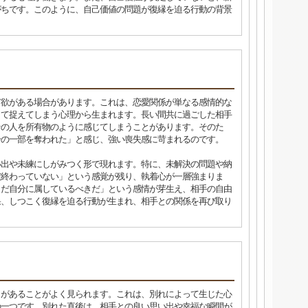
がちです。このように、自己価値の問題が復縁を迫る行動の背景
有欲がある場合があります。これは、恋愛関係が単なる感情的な
して捉えてしまう心理から生まれます。長い間共に過ごした相手
その人を所有物のように感じてしまうことがあります。そのた
分の一部を奪われた」と感じ、強い喪失感に苛まれるのです。
い出や未練にしがみつく形で現れます。特に、未解決の問題や納
だ終わっていない」という感覚が残り、執着心が一層強まりま
まだ自分に属しているべきだ」という感情が芽生え、相手の自由
果、しつこく復縁を迫る行動が生まれ、相手との関係を再び取り
向があることがよく見られます。これは、別れによって生じた心
の一つです。別れた直後は、相手との良い思い出や幸福な瞬間が